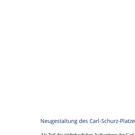
Neugestaltung des Carl-Schurz-Platze
Als Teil der städtebaulichen Aufwertung der Carl