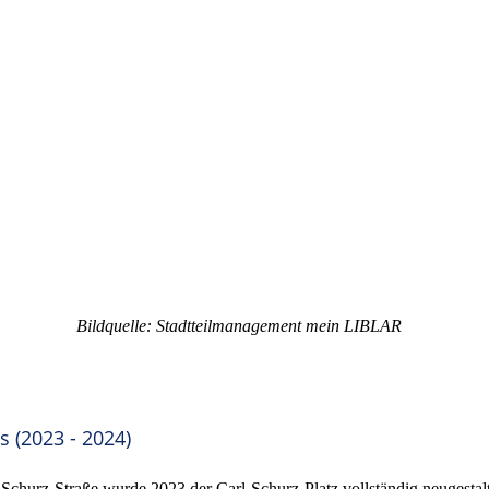
Bildquelle: Stadtteilmanagement mein LIBLAR
s (2023 - 2024)
-Schurz-Straße wurde 2023 der Carl-Schurz-Platz vollständig neugestal