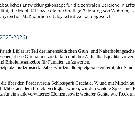
tebauliches Entwicklungskonzept für die zentralen Bereiche in Erftst
ität, die Mobilität sowie die nachhaltige Belebung von Wohnen, H
fangreicher Maßnahmenkatalog schrittweise umgesetzt.
(2025-2026)
ftstadt-Liblar ist Teil der innerstädtischen Grün- und Naherholungsach
sehen, diese Grünräume zu stärken und ihre Aufenthaltsqualität zu verb
 und Erholungsangebot für Familien aufzuwerten.
latz modernisiert. Dabei wurden alte Spielgeräte entfernt, der Sand d
 die über den Förderverein Schlosspark Gracht e. V. und mit Mitteln a
Mittel aus dem Projekt verfügbar waren, wurden weitere Spiel- und 
atz für ein stark verwittertes Element sowie weiterer Geräte wie Reck 