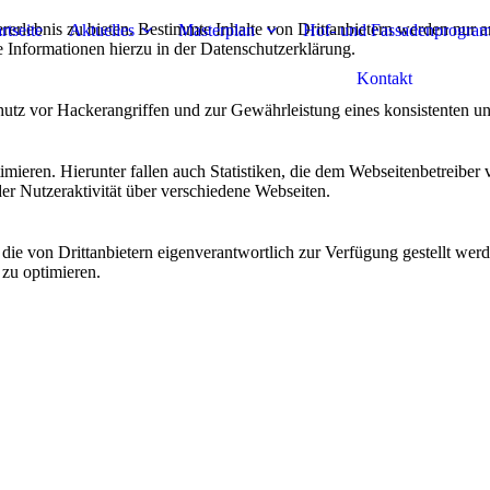
lebnis zu bieten. Bestimmte Inhalte von Drittanbietern werden nur ang
rtseite
Aktuelles
Masterplan
Hof- und Fassadenprogra
e Informationen hierzu in der Datenschutzerklärung.
Kontakt
utz vor Hackerangriffen und zur Gewährleistung eines konsistenten un
ieren. Hierunter fallen auch Statistiken, die dem Webseitenbetreiber v
r Nutzeraktivität über verschiedene Webseiten.
 die von Drittanbietern eigenverantwortlich zur Verfügung gestellt wer
 zu optimieren.